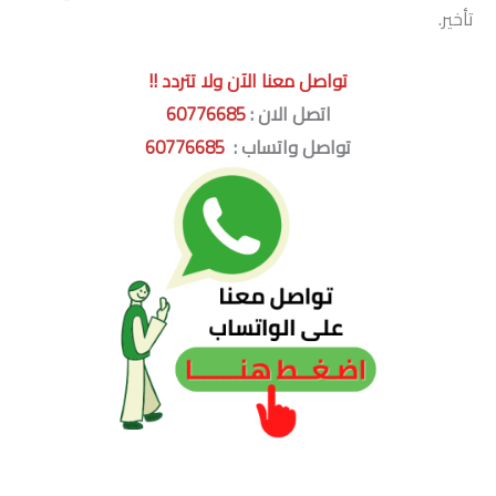
تأخير.
تواصل معنا الآن ولا تتردد !!
اتصل الان :
60776685
تواصل واتساب :
60776685