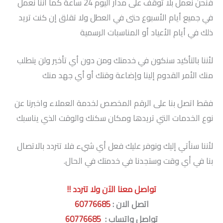
فنحن نعمل بلا توقف على مدار اليوم 24 ساعة كما أننا نعمل
في جميع أيام الأسبوع حتى في العطل ولا تقلق إن كنت تريد
ذلك في أيام الأعياد أو المناسبات الرسمية
لأننا بالتأكيد سنكون في خدمتك ومن دون أي تأخير ولن يتطلب
منك الأمر القدوم إلينا وإضاعة وقتك أو أي جهد منك
فقط اتصل بنا على الرقم المخصص لخدمة العملاء واخبرنا عن
نوع الخدمات التي تريدها ومكان سكنك والوقت الذي يناسبك
لأننا سنأتي إليك ونوفر عليك فعل أي شيء فلا تتردد بالاتصال
بنا في أي وقت وستجدنا في خدمتك في الحال.
تواصل معنا الآن ولا تتردد !!
اتصل الان :
60776685
تواصل واتساب :
60776685