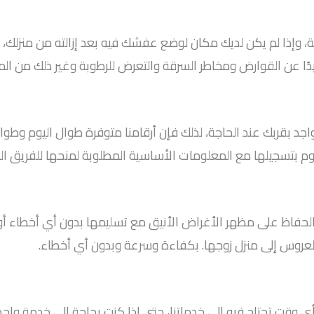
 وإذا لم يكن لديك مكان لوضع عفشك فيه بعد إزالته من منزلك،
دًا عن القوارض ومخاطر السرقة والتعرض للرطوبة وغير ذلك من ال
مدار 24 ساعة للتأكد من التواجد بقربك عند الحاجة، لذلك فإن أرقامنا متوفرة ط
م بتسجيلها مع المعلومات الأساسية المطلوبة لمنحها للفريق ا
الحفاظ على مظهر الأغراض الأنيق مع تسليمها بدون أي أخطاء أو
العروس إلى منزل زوجها. بكفاءة وسرعة وبدون أي أخطاء.
نا في شركة المهدي على الرقم 60776685 في أي وقت تحتاج فيه إلى خدماتنا، حتى إذا كنت ب