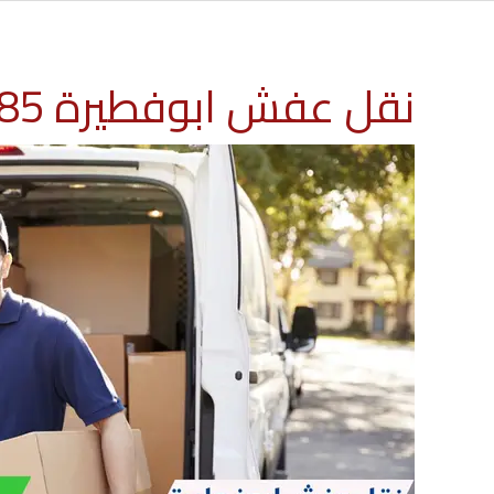
نقل عفش ابوفطيرة 60776685 شركة المهدي ارخص نقل اثاث الكويت