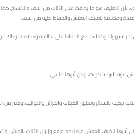
 لأن التغليف هو ما يحافظ على الأثاث من التلف والاتساخ. كما أ
عددة ومختلفة لتغليف العفش والحفاظ عليه من التلف.
خر بسهولة وكفاءة. مع الحفاظ على نظافته وسلامته، وذلك عن ط
 ابوفطيرة بالكويت، ومن أبرزها ما يلي:
 تركيب بالستائر وتعليق الكبتات والخزائن والدواليب. وكثير من 
 أبرزها تنظيف العفش وإصلاحه. ورفع وإنزال الأثاث بالونش، وك