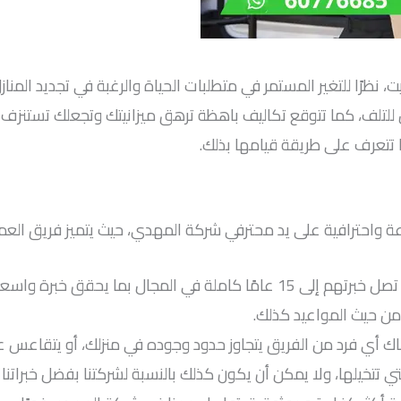
ظرًا للتغير المستمر في متطلبات الحياة والرغبة في تجديد المنازل
 للتلف، كما تتوقع تكاليف باهظة ترهق ميزانيتك وتجعلك تستنزف ا
تتعرف على طريقة قيامها بذلك.
احترافية على يد محترفي شركة المهدي، حيث يتميز فريق العمل ل
رة على مواجهة الصعاب والمواقف المختلفة.
ومن حيث المواعيد كذلك.
ك أي فرد من الفريق يتجاوز حدود وجوده في منزلك، أو يتقاعس عن
تخيلها، ولا يمكن أن يكون كذلك بالنسبة لشركتنا بفضل خبراتنا وأد