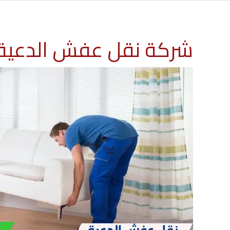
شركة نقل عفش الدعية 60776685 شركة المهدي ارخص نقل اثاث الكو