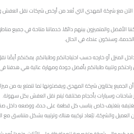
ن مع شركة المهدي التي تُعد من أرخص شركات نقل العفش وأفض
كننا الأفضل والمتميزون بينهم دائمًا. خدماتنا متاحة في جميع من
الخدمة، وسنكون عندك في الحال.
 حيث نقوم بخدماتنا داخل المنزل أو خارجه حسب احتياجاتكم وطلباتكم. يمكنكم
ن راحتكم وتلبية طلباتكم بأفضل جودة ومهارة عالية هي هدفنا ف
جميع يختارون شركة المهدي ويفضلونها لما تتمتع به من ميزات 
هيز شاحنات وسيارات بأحجام مختلفة ليتم نقل العفش بكل سهولة.
 تغليفه بتغليف خاص يناسب كل قطعة على حدة، ووضعه داخل صناد
ن العميل والشركة، ليُعاد تركيبه هناك وترتيبه بشكل متناسق مع ا
هد كبير وإلى شركة متخصصة للمحافظة على الأثاث. ولهذا تُعد ش