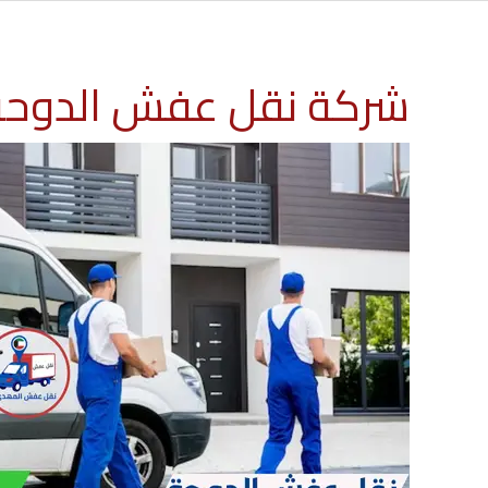
شركة نقل عفش الدوحة 60776685 افضل شركة نقل اثاث الك