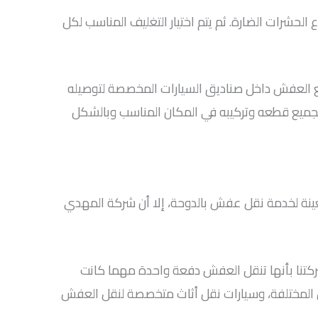
الحشرات الضارة. ثم يتم اختيار التغليف المناسب لكل
يوضع العفش داخل صناديق السيارات المخصصة لتوصيله
 تجميع قطعه وتركيبه في المكان المناسب وبالشكل
عينة لخدمة نقل عفش بالدوحة، إلا أن شركة المهدي
60776685 للاستفادة من تلك الأسعار. وتتميز شركتنا بأنها تنقل العفش دفعة واحدة مهما كانت
حل المختلفة، وسيارات نقل أثاث متخصصة لنقل العفش