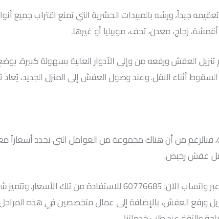
مه جيداً، ورشه بالمبيدات الحشرية التي تمنع اقتراب جميع أنواع 
ة، زجاج، معدن، تحف، موبيليا أو غيرها.
يتم تنزيل العفش ورفعه من وإلى الأدوار العالية بسهولة كبيرة. 
سقوط أثناء النقل. وعند وصول العفش إلى المنزل الجديد، يُعاد
، فبالرغم من أن هناك مجموعة من العوامل التي تحدد أسعاراً م
نقل عفش رخيص.
لذا يمكنكم الاتصال معنا على: 60776685 أو التواصل عبر واتساب الآن: 
اً لتنزيل ورفع العفش، بالإضافة إلى عمال متخصصين في هذه المرا
حة والثقة عند طلب خدماتنا.