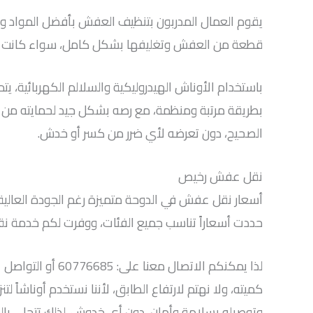
يقوم العمال المدربون بتنظيف العفش بأفضل المواد وتعقي
قطعة من العفش وتغليفها بشكل كامل، سواء كانت أقمش
باستخدام الأوناش الهيدروليكية والسلالم الكهربائية، 
بطريقة مرتبة ومنظمة، مع رصه بشكل جيد لحمايته من ال
الصحيح، دون تعرضه لأي ضرر من كسر أو خدش.
نقل عفش رخيص
أسعار نقل عفش في الدوحة متميزة رغم الجودة العالية
حددت أسعاراً تناسب جميع الفئات، ووفرت لكم خدمة 
كميته، ولا نهتم لارتفاع الطابق، لأننا نستخدم أوناش
وتوصيله بسلامة وأمان، دون أي خدوش. لذلك تتحلى بالرا