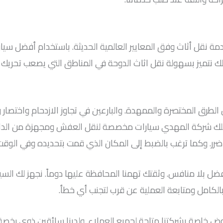
نقل أثاث وفق المعايير العالمية الحديثة. باستخدام أفضل سيا
ك نتميز بسهولة نقل اثاث الدوحة في المناطق التي يصعب تحريك الأ
الطرق المختصرة والممهدة. والبارعين في تجاوز الازدحام واختصار 
متلك شركة المهدي سيارات مخصصة لنقل العفش ومجهزة من الد
 ضرر. وكما ترغب بالضبط إلى المكان الذي قمت بتحديده وفي الوقت
 بلا منافس. وثقتك تهمنا المحافظة عليها دوماً. نجهز لك السيار
لكامل ومتابعة العملية عن قرب لتجنب أي خطأ.
ض خاصة بشركتنا متاحة لجميع العملاء. ولدينا سائقين ذوي رخصة