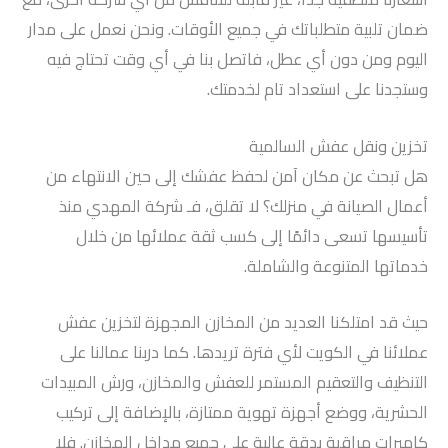
ضمان تلبية متطلباتك في جميع الأوقات. ونحن نعمل على مدار
اليوم ومن دون أي عطل، فاتصل بنا في أي وقت تحتاج فيه
وستجدنا على استعداد تام لخدمتك.
تخزين ونقل عفش السالمية
هل تبحث عن مكان آمن لحفظ عفشك إلى حين الانتهاء من
أعمال الصيانة في منزلك؟ لا تقلق، فـ شركة المهدي منذ
تأسيسها تسعى دائمًا إلى كسب ثقة عملائها من خلال
خدماتها المتنوعة والشاملة.
حيث قد امتلكنا العديد من المخازن المجهزة لتخزين عفش
عملائنا في الكويت لأي فترة تريدها. كما دربنا عمالنا على
التنظيف والتعقيم المستمر للعفش والمخازن، ورش المبيدات
الحشرية، ووضع أجهزة تهوية ممتازة، بالإضافة إلى تركيب
كاميرات مراقبة بدقة عالية على جميع مداخل المخازن. فلا