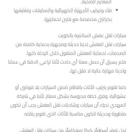
المعايير الصحية.
فك وتركيب الأجهزة الكهربائية والمكيفات وتغليفها
بكراتين مخصصة مع فلين لحمايتها.
سيارات نقل عفش السالمية بالكويت
سيارات نقل العفش لدينا حديثة ومجهزة بحماية كاملة من
الصدمات، لحماية العفش المنقول خلال الرحلة كلها.
فلم يسبق أن حصل معنا أي حادث لأننا نراعي الدقة في عملنا
ولدينا مهارة عالية لا مثيل لها.
كما نقوم بترتيب الأثاث بانتظام ضمن السيارات بلا فوضى أو
عشوائية، وفق خطة مدروسة بشكل ممتاز. لأننا في شركة
المهدي ندرك أن سيارات وشاحنات نقل العفش يجب أن تكون
متطورة وحديثة لتكون مناسبة للأثاث الذي نقوم بنقله.
نحن نوفر أسطولًا كبيرًا ومتكاملًا من سيارات نقل العفش