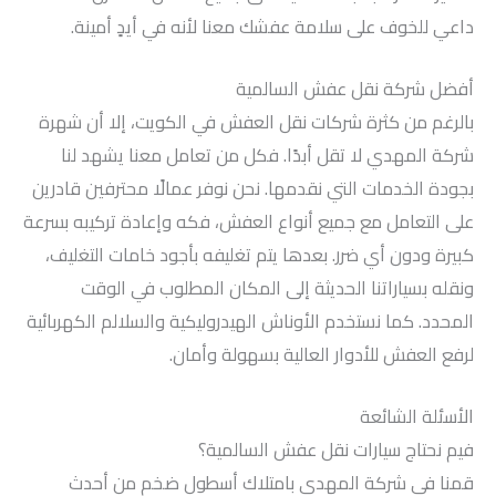
داعي للخوف على سلامة عفشك معنا لأنه في أيدٍ أمينة.
أفضل شركة نقل عفش السالمية
بالرغم من كثرة شركات نقل العفش في الكويت، إلا أن شهرة
شركة المهدي لا تقل أبدًا. فكل من تعامل معنا يشهد لنا
بجودة الخدمات التي نقدمها. نحن نوفر عمالًا محترفين قادرين
على التعامل مع جميع أنواع العفش، فكه وإعادة تركيبه بسرعة
كبيرة ودون أي ضرر. بعدها يتم تغليفه بأجود خامات التغليف،
ونقله بسياراتنا الحديثة إلى المكان المطلوب في الوقت
المحدد. كما نستخدم الأوناش الهيدروليكية والسلالم الكهربائية
لرفع العفش للأدوار العالية بسهولة وأمان.
الأسئلة الشائعة
فيم نحتاج سيارات نقل عفش السالمية؟
قمنا في شركة المهدي بامتلاك أسطول ضخم من أحدث