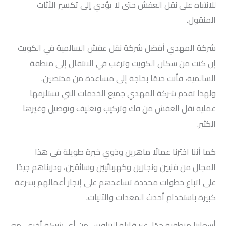
للانتباه على نقل العفش حتى لا يؤدي إلى تكسير الأثاث
المنقول.
شركة المهدي أفضل شركة نقل عفش السالمية في الكويت
إن كنت من سكان الكويت وترغب في الانتقال إلى منطقة
السالمية، فأنت حتمًا بحاجة إلى مساعدة من مختصين.
ولهذا تقدم شركة المهدي جميع الخدمات التي تستلزمها
عملية نقل العفش من فك وتركيب وتغليف وتوصيل وغيرها
الكثير.
كما أننا اخترنا عمالًا ماهرين وذوي خبرة طويلة في هذا
المجال من فنيين ونجارين وكهربائيين وسائقين، ودربناهم جيدًا
على اتباع خطوات محددة تساعدهم على إنجاز أعمالهم بسرعة
كبيرة باستخدام أحدث المعدات والآليات.
أسعارنا منطقية جدًا، غير قابلة للتنافس من أي شركة أخرى، مع