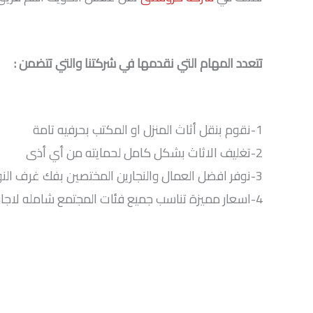
تتعدد المهام التي نقدمها في شركتنا والتي تتضمن :
1-نقوم بنقل أثاث المنزل او المكتب بحرفيه تامة
2-تغليف الاثاث بشكل كامل لحمايته من أي أذى
3-نوفر افضل العمال والنجارين المختصين بفك غرف النوم والمجالس وغرف السفرة من خلال افضل شركة نقل عفش
4-اسعار مميزة تناسب جميع فئات المجتمع شامله لاجار النقل والتركيب والتغليف واجار العمال .