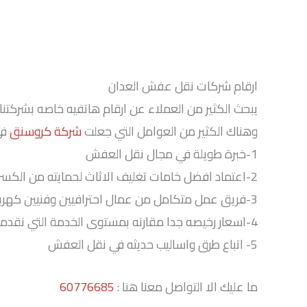
ارقام شركات نقل عفش العدان
يبحث الكثير من العملاء عن ارقام هاتفيه خاصه بشركتنا 
وهناك الكثير من العوامل التي جعلت
شركة كروسنق
في
1-خبرة طويلة في مجال نقل العفش
2-اعتماد افضل خامات تغليف الاثاث لحمايته من الكسر او الاذى
3-فريق عمل متكامل من عمال احترافيين وفنيين كهربائيين ونجارين على اعلى مستوى .
4-اسعار رخيصه جدا مقارنه بمستوى الخدمة التي نقدمها .
5- اتباع طرق واساليب حديثه في نقل العفش
ما عليك الا التواصل معنا هنا :
60776685