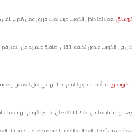
روسنق
لعملائها داخل الكويت حيث نملك فريق عمل مُدرب لنقل كل 
ان فى الكويت وبدون تكلفة انتقال اضافية وللمزيد من التميز قم 
 كروسنق
قد أثبتت جدارتها امام عملائها في نقل العقش وتغليف ا
واقتصادية ليس عليك الا الاتصال بنا عبر الأرقام الهاتفية الخاص
مؤلف من أفضل العمال والفنيين المتخصصين في امور نقل الع