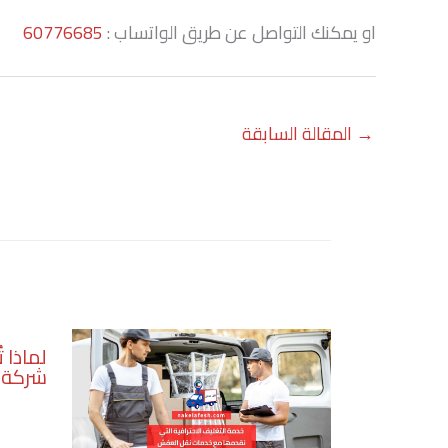
او يمكنك التواصل عن طريق الواتساب :
60776685
→
المقالة السابقة
لماذا 
شركة 