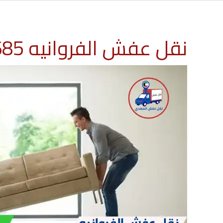
نقل عفش الفروانيه 60776685 ارخص شركة نقل اثاث الكويت