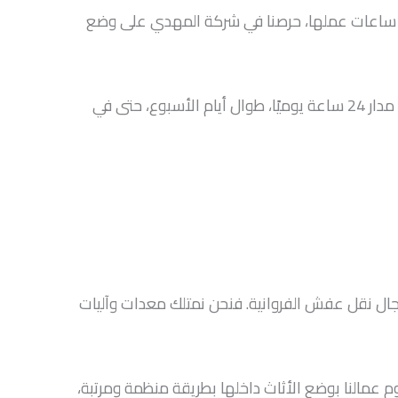
د ساعات عملها، حرصنا في شركة المهدي على وضع
فنحن نعمل على توفير كل سبل الراحة والرفاهية لك، حيث يمكنك الحصول على خدماتنا في أي وقت، وخدماتنا متاحة على مدار 24 ساعة يوميًا، طوال أيام الأسبوع، حتى في
ال نقل عفش الفروانية. فنحن نمتلك معدات وآليات
م عمالنا بوضع الأثاث داخلها بطريقة منظمة ومرتبة،