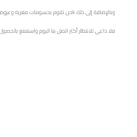
وبالإضافة إلى ذلك kحن نقوم بحسومات مغرية وعروض مذهلة باستمرار والتي ستتمكن من الحصول عليها عند اختيارك لخدماتنا المتعددة والمتنوعة
فلا داعي للانتظار أكثر اتصل بنا اليوم واستمتع بالحصو