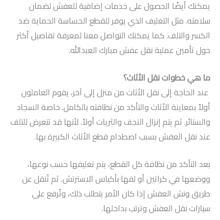
يمكنك أيضًا الحصول على خدمات إضافية للعفش لضمان
سلامته. مثل التغليف الذي يوفر للقطع الحساسة الحماية ضد
الكسر والتلف. كما يمكنك التواصل معنا لمعرفة تفاصيل أكثر
حول تأمين عملية نقل عفش مبارك العبدالله.
ما هي خطوات نقل الأثاث؟
عند الحاجة إلى نقل الأثاث من منزل إلى آخر، يقوم العاملون
أولاً بمعاينة الأثاث والتأكد من نظافته بالكامل. خاصة السجاد
والستائر. ثم يتم إنزال النجف والثريات أولاً. لأنها قد تتعرض للتلف
عند نقل العفش بسبب اصطدام قطع الأثاث الكبيرة بها.
بعد التأكد من نظافة كل القطع، يتم تغليفها حسب نوعها،
ووضعها في كراتين أو لفها بأكياس الاسترتش. ثم تُنقل عن
طريق ونش العفش إذا كان الأمر يتطلب ذلك، وتُرفع على
سيارات نقل العفش وترتب بداخلها.