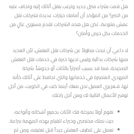
هل قمت بشراء منزل جديد وترغب بنقل أثاثك إليه وتخاف عليه
من الضرر؟ من المؤكد أن أمامك خيارات عديدة لشركات نقل
عفش متنوعة.. لكن هل هذه الشركات تقدم مستوى عالٍ من
الخدمات بكل حرص وأمان؟
لا داعي أن تبحث مطولاً عن شركات نقل العفش، لأن العديد
منها شركات بدائية وليس لديها خبرة في خدمات نقل العفش
الصحيحة، مما قد يسبب أضراراً بالأثاث أو خدوشاً. شركة
المهدي المتميزة في خدماتها والتي تحافظ على أثاثك كأنه
لها، فـعزيزي العميل نحن معك أينما كنت في الكويت، من أجل
توفير الأعمال التالية لك ومن أجل راحتك:
نقوم أولاً بمرحلة فك الأثاث بجميع أشكاله وأنواعه،
حيث نملك مختصين وخبراء للقيام بهذه المهمة ببراعة.
نعمل على تنظيف العفش جيداً قبل تغليفه، ومن ثم