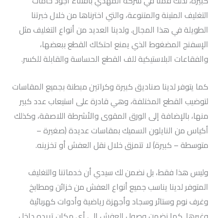
كبيرة، لذلك قمنا في شركة المهدي باقتناء أجود خامات
التغليف المتينة والمتنوعة، والتي اخترناها من خلال خبرتنا
الطويلة في هذا المجال. ولدينا العديد من أنواع التغليف مثل
الإسفنج المضغوط الذي يمنع احتكاك القطع ببعضها،
والفقاعات البلاستيكية للف القطع الحساسة والقابلة للكسر.
كما يتوفر لدينا صناديق كبيرة وكراتين مبطنة بجميع المقاسات
لتوضيب القطع المختلفة، وهي قادرة على استيعاب عدد كبير
منها، بالإضافة إلى الورق المقوى والأشرطة اللاصقة، وكذلك
أكياس من النايلون السميك بمقاسات عديدة (صغيرة –
متوسطة – كبيرة) لا تتمزق خلال نقل العفش أو تخزينه.
وليس هذا فقط، بل نضمن لك سيدي أن خدماتنا والتغليف
المتوفر لدينا يناسب جميع أنواع العفش من خزائن ومطابخ
وغرف نوم وستائر وسجاد وأجهزة رياضية وأدوات كهربائية
وغيرها. كما نضمن وصول العفش إلى أي مكان تريده داخل