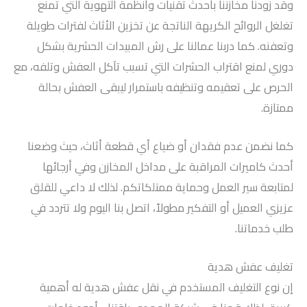
وقد زودنا مخازننا بأحدث تقنيات وأنظمة التهوية التي تمنع
تغلغل الروائح الكريهة الناتجة عن تخزين الأثاث لفترات طويلة
وتعفنه. كما دربنا عمالنا على رش المبيدات الحشرية بشكل
دوري لمنع اقتراب الحشرات التي تسبب تآكل العفش وتلفه، مع
الحرص على تعقيمه وتنظيفه باستمرار ليبقى العفش بحالة
ممتازة.
كما نضمن عدم فقدان أو ضياع أي قطعة أثاث، حيث وضعنا
أحدث كاميرات المراقبة على مداخل المخازن وفي أرجائها
لمتابعة سير العمل وحماية ممتلكاتكم. لذلك لا داعي للقلق
عزيزي العميل أو التفكير مطولاً، اتصل بنا اليوم ولا تتردد في
طلب خدماتنا.
تغليف عفش هدية
إن نوع التغليف المستخدم في نقل عفش هدية له أهمية