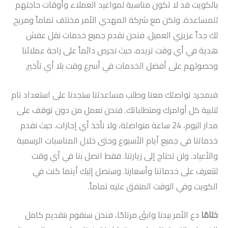
بالكويت قد لا تكون مناسبة لمواعيد العملاء وأوقات حاجتهم
للمساعدة. ولكن مع شركة المهدي الأمر مختلف تماماً ومريح
لك جداً عزيزي العميل. فنحن نقدم جميع خدمات نقل عفش
هدية في أي وقت تريده. حيث نحرص دائماً على راحة عملائنا
وحصولهم على أفضل الخدمات في أسرع وقت بلا أي تأخير.
فبمجرد تواصلك معنا وطلب مساعدتنا ستجدنا على استعداد تام
لتلبية كل أوامرك ومتطلباتك. فنحن نعمل من دون توقف على
مدار اليوم، 24 ساعة متواصلة، ولا نأخذ أي إجازات. حيث نقدم
خدماتنا في جميع أيام الأسبوع وحتى خلال المناسبات الرسمية
والأعياد. ولن تحتاج إلى زيارتنا. فقط اتصل بنا في أي وقت
لتتعرف على خدماتنا وأسعارنا. وسنصل إليك أينما كنت في
الكويت وفي الوقت المتفق عليه تماماً.
ختامًا
دع الأمر بيدنا وابقَ مرتاحًا، فنحن سنقوم بتقديم كامل