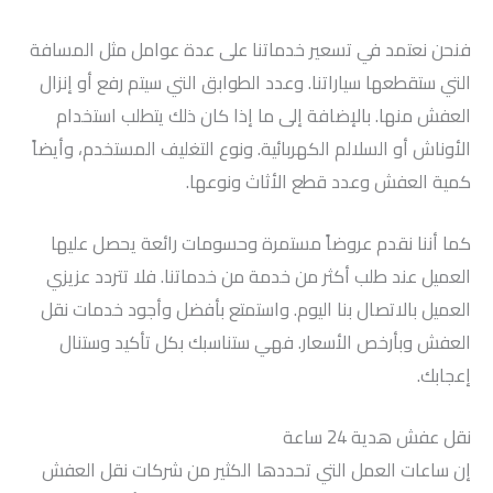
فنحن نعتمد في تسعير خدماتنا على عدة عوامل مثل المسافة
التي ستقطعها سياراتنا. وعدد الطوابق التي سيتم رفع أو إنزال
العفش منها. بالإضافة إلى ما إذا كان ذلك يتطلب استخدام
الأوناش أو السلالم الكهربائية. ونوع التغليف المستخدم، وأيضاً
كمية العفش وعدد قطع الأثاث ونوعها.
كما أننا نقدم عروضاً مستمرة وحسومات رائعة يحصل عليها
العميل عند طلب أكثر من خدمة من خدماتنا. فلا تتردد عزيزي
العميل بالاتصال بنا اليوم. واستمتع بأفضل وأجود خدمات نقل
العفش وبأرخص الأسعار. فهي ستناسبك بكل تأكيد وستنال
إعجابك.
نقل عفش هدية 24 ساعة
إن ساعات العمل التي تحددها الكثير من شركات نقل العفش