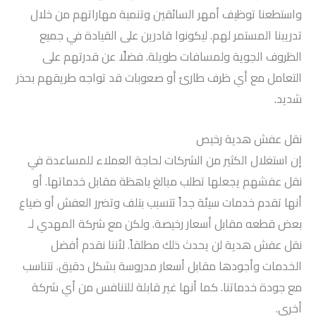
واستطعنا توظيف أمهر السائقين وتنمية مهاراتهم من خلال
تدريبنا المستمر لهم. ليكونوا قادرين على القيادة في جميع
الظروف الجوية ولمسافات طويلة. فضلًا عن قدرتهم على
التعامل مع أي ظرف طارئ أو صعوبات قد تواجه طريقهم بحذر
شديد.
نقل عفش هدية رخيص
إن استغلال الكثير من الشركات لحاجة العملاء للمساعدة في
نقل عفشهم يجعلها تطلب مبالغ باهظة مقابل خدماتها. أو
أنها تقدم خدمات سيئة جداً تتسبب بتلف وتضرر العفش أو ضياع
بعض قطعه مقابل أسعار رخيصة. ولكن مع شركة المهدي لـ
نقل عفش هدية لن يحدث ذلك مطلقاً. لأننا نقدم أفضل
الخدمات وأجودها مقابل أسعار مدروسة بشكل دقيق. تتناسب
مع جودة خدماتنا. كما أنها غير قابلة للتنافس من أي شركة
أخرى.