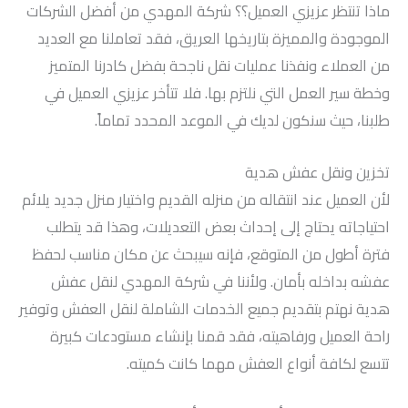
ماذا تنتظر عزيزي العميل؟؟ شركة المهدي من أفضل الشركات
الموجودة والمميزة بتاريخها العريق، فقد تعاملنا مع العديد
من العملاء ونفذنا عمليات نقل ناجحة بفضل كادرنا المتميز
وخطة سير العمل التي نلتزم بها. فلا تتأخر عزيزي العميل في
طلبنا، حيث سنكون لديك في الموعد المحدد تماماً.
تخزين ونقل عفش هدية
لأن العميل عند انتقاله من منزله القديم واختيار منزل جديد يلائم
احتياجاته يحتاج إلى إحداث بعض التعديلات، وهذا قد يتطلب
فترة أطول من المتوقع، فإنه سيبحث عن مكان مناسب لحفظ
عفشه بداخله بأمان. ولأننا في شركة المهدي لنقل عفش
هدية نهتم بتقديم جميع الخدمات الشاملة لنقل العفش وتوفير
راحة العميل ورفاهيته، فقد قمنا بإنشاء مستودعات كبيرة
تتسع لكافة أنواع العفش مهما كانت كميته.